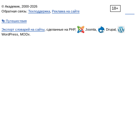
© Академик, 2000-2026
18+
Обратная связь:
Техподдержка
,
Реклама на сайте
👣 Путешествия
Экспорт словарей на сайты
, сделанные на PHP,
Joomla,
Drupal,
WordPress, MODx.