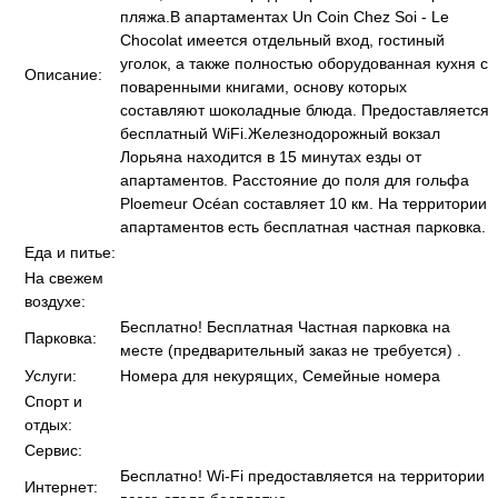
пляжа.В апартаментах Un Coin Chez Soi - Le
Chocolat имеется отдельный вход, гостиный
уголок, а также полностью оборудованная кухня с
Описание:
поваренными книгами, основу которых
составляют шоколадные блюда. Предоставляется
бесплатный WiFi.Железнодорожный вокзал
Лорьяна находится в 15 минутах езды от
апартаментов. Расстояние до поля для гольфа
Ploemeur Océan составляет 10 км. На территории
апартаментов есть бесплатная частная парковка.
Еда и питье:
На свежем
воздухе:
Бесплатно! Бесплатная Частная парковка на
Парковка:
месте (предварительный заказ не требуется) .
Услуги:
Номера для некурящих, Семейные номера
Спорт и
отдых:
Сервис:
Бесплатно! Wi-Fi предоставляется на территории
Интернет: