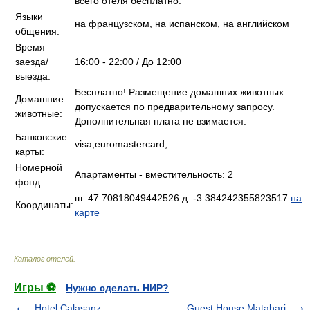
всего отеля бесплатно.
Языки
на французском, на испанском, на английском
общения:
Время
заезда/
16:00 - 22:00 / До 12:00
выезда:
Бесплатно! Размещение домашних животных
Домашние
допускается по предварительному запросу.
животные:
Дополнительная плата не взимается.
Банковские
visa,euromastercard,
карты:
Номерной
Апартаменты - вместительность: 2
фонд:
ш. 47.70818049442526 д. -3.384242355823517
на
Координаты:
карте
Каталог отелей
.
Игры ⚽
Нужно сделать НИР?
Hotel Calasanz
Guest House Matahari