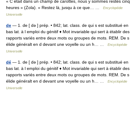
« C était dans un champ de carottes, nous y sommes restés cinq
heures » (Zola). « Restez là, jusqu à ce que… …
Encyclopédie
Universelle
de
— 1. de [ də ] prép. • 842; lat. class. de qui s est substitué en
bas lat. à l emploi du génitif ♦ Mot invariable qui sert à établir des
rapports variés entre deux mots ou groupes de mots. REM. De s
élide généralt en d devant une voyelle ou un h… …
Encyclopédie
Universelle
dé
— 1. de [ də ] prép. • 842; lat. class. de qui s est substitué en
bas lat. à l emploi du génitif ♦ Mot invariable qui sert à établir des
rapports variés entre deux mots ou groupes de mots. REM. De s
élide généralt en d devant une voyelle ou un h… …
Encyclopédie
Universelle