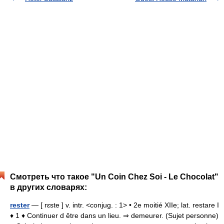
Смотреть что такое "Un Coin Chez Soi - Le Chocolat"
в других словарях:
rester
— [ rɛste ] v. intr. <conjug. : 1> • 2e moitié XIIe; lat. restare I
♦ 1 ♦ Continuer d être dans un lieu. ⇒ demeurer. (Sujet personne)