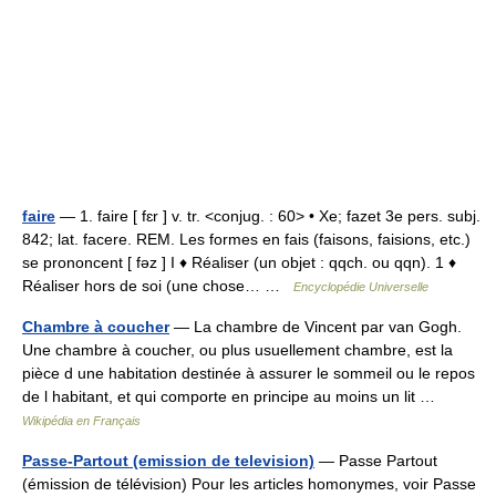
faire
— 1. faire [ fɛr ] v. tr. <conjug. : 60> • Xe; fazet 3e pers. subj.
842; lat. facere. REM. Les formes en fais (faisons, faisions, etc.)
se prononcent [ fəz ] I ♦ Réaliser (un objet : qqch. ou qqn). 1 ♦
Réaliser hors de soi (une chose… …
Encyclopédie Universelle
Chambre à coucher
— La chambre de Vincent par van Gogh.
Une chambre à coucher, ou plus usuellement chambre, est la
pièce d une habitation destinée à assurer le sommeil ou le repos
de l habitant, et qui comporte en principe au moins un lit …
Wikipédia en Français
Passe-Partout (emission de television)
— Passe Partout
(émission de télévision) Pour les articles homonymes, voir Passe