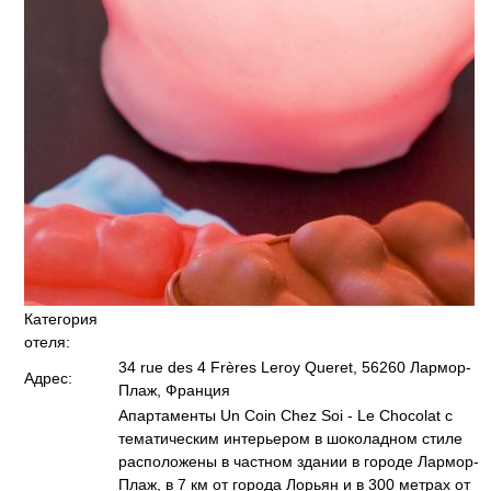
Категория
отеля:
34 rue des 4 Frères Leroy Queret, 56260 Лармор-
Адрес:
Плаж, Франция
Апартаменты Un Coin Chez Soi - Le Chocolat с
тематическим интерьером в шоколадном стиле
расположены в частном здании в городе Лармор-
Плаж, в 7 км от города Лорьян и в 300 метрах от